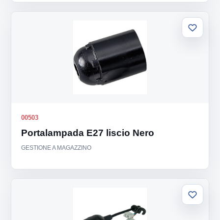
Aggiung
alla
lista
00503
Portalampada E27 liscio Nero
GESTIONE A MAGAZZINO
Aggiung
alla
lista