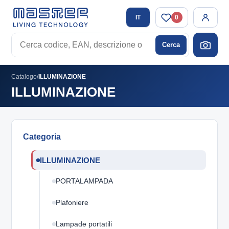
IT
0
Cerca
Cerca
codice,
EAN,
descrizione
Catalogo
/
ILLUMINAZIONE
o
ILLUMINAZIONE
tag
Categoria
ILLUMINAZIONE
PORTALAMPADA
Plafoniere
Lampade portatili