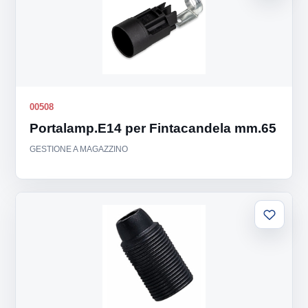
lista
00508
Portalamp.E14 per Fintacandela mm.65
GESTIONE A MAGAZZINO
Aggiung
alla
lista