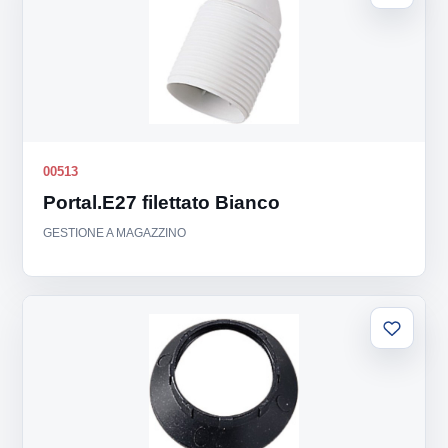
alla
lista
00513
Portal.E27 filettato Bianco
GESTIONE A MAGAZZINO
Aggiung
alla
lista