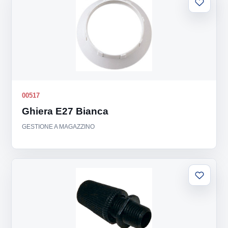
Aggiung
alla
lista
00517
Ghiera E27 Bianca
GESTIONE A MAGAZZINO
Aggiung
alla
lista